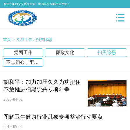
欢迎光临西安交通大学第一附属医院榆林医院网站！
首页
>
党群工作
>
扫黑除恶
党团工作
廉政文化
扫黑除恶
不忘初心，牢记使命
胡和平：加力加压久久为功扭住
不放推进扫黑除恶专项斗争
2020-04-02
图解卫生健康行业乱象专项整治行动要点
2019-05-04