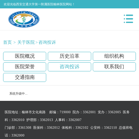
欢迎光临西安交通大学第一附属医院榆林医院网站！
首页
>
关于医院
>
咨询投诉
医院概况
历史沿革
组织机构
医院荣誉
咨询投诉
联系我们
交通指南
系统升级中...
医院地址：榆林市文化南路 邮编：719000 院办：3362001 党办：3362005 医务
科：3362010 护理部：3362013 人事科：3362007
门诊部：3361308 医保科：3362012 体检科：3362102 公安科：3362110
总值班电
话：3362000