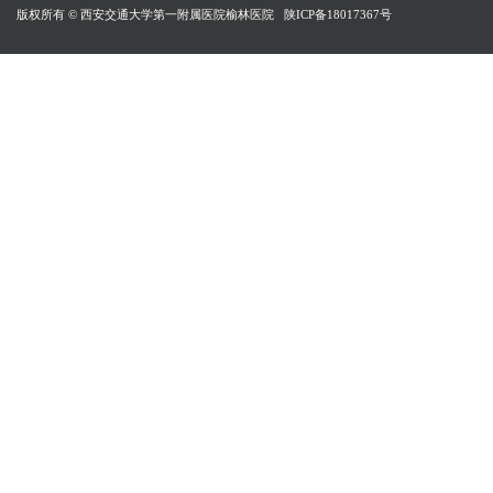
版权所有 © 西安交通大学第一附属医院榆林医院
陕ICP备18017367号