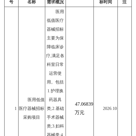
号
名称
需求概况
标时间
注
医用
低值医疗
器械招标
主要为保
障临床诊
疗
,满足各
科室日常
运营使
用。包括
1.护理换
医用低值
药器具
47
.
06839
1
医疗器械招标
类;2.基础
2026.10
万
元
采购项目
手术器械
类;3.妇科
器械类;4.