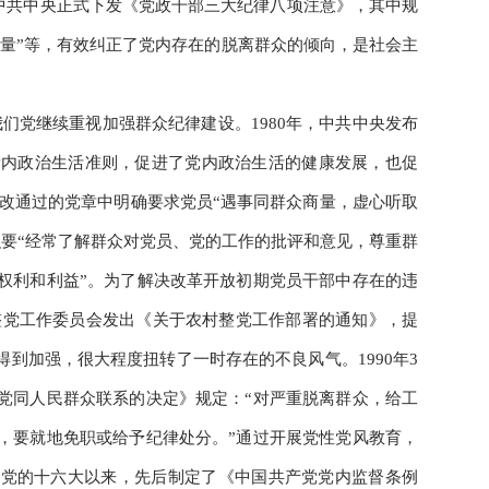
7日中共中央正式下发《党政干部三大纪律八项注意》，其中规
众商量”等，有效纠正了党内存在的脱离群众的倾向，是社会主
们党继续重视加强群众纪律建设。1980年，中共中央发布
党内政治生活准则，促进了党内政治生活的健康发展，也促
大修改通过的党章中明确要求党员“遇事同群众商量，虚心听取
织要“经常了解群众对党员、党的工作的批评和意见，尊重群
权利和利益”。为了解决改革开放初期党员干部中存在的违
中央整党工作委员会发出《关于农村整党工作部署的通知》，提
得到加强，很大程度扭转了一时存在的不良风气。1990年3
党同人民群众联系的决定》规定：“对严重脱离群众，给工
，要就地免职或给予纪律处分。”通过开展党性党风教育，
。党的十六大以来，先后制定了《中国共产党党内监督条例