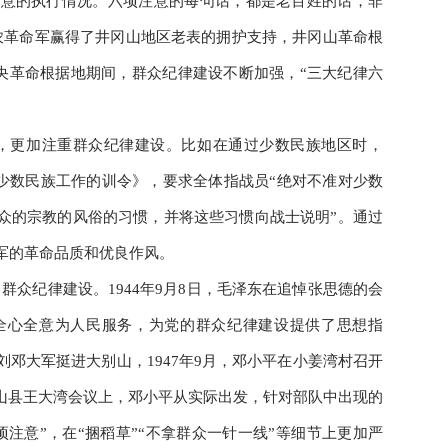
注意的执行情况。六项注意的每句话，都是老百姓的话，非
农革命军赢得了井冈山地区老表的拥护支持，井冈山革命根
中央革命根据地期间，群众纪律建设不断加强，“三大纪律六
，更加注重群众纪律建设。比如在通过少数民族地区时，
争取少数民族工作的训令》，要求全体指战员“绝对不准对少数
群众的宗教的风俗的习惯，并将这些习惯向战士说明”。通过
军的革命品质和优良作风。
众纪律建设。1944年9月8日，毛泽东在追悼张思德的会
全心全意为人民服务，为党的群众纪律建设提供了思想指
邓大军挺进大别山，1947年9月，邓小平在小姜湾村召开
光山县王大湾会议上，邓小平从实际出发，针对部队中出现的
注意”，在“捆稻草”“不拿群众一针一线”等细节上更加严