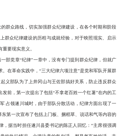
党的群众路线，切实加强群众纪律建设，在各个时期和阶段
史上群众纪律建设的历程与成就经验，对于映照现实、启示
有重要现实意义。
一部党章“纪律”一章中，没有专门提到群众纪律，但就广
求。在革命实践中，“三大纪律六项注意”是党和军队开展群
，秋收起义部队为了上井冈山与王佐部搞好关系，防止违反群众
出发前，第一次提出了包括“不拿老百姓一个红薯”在内的工
革命军 占领遂川城时，由于部队分散活动，纪律方面出现了一
，毛泽东第一次宣布了包括上门板、捆稻草、说话和气等内容的
纪律，据当时担任遂川县委书记的陈正人回忆：“主席很强调