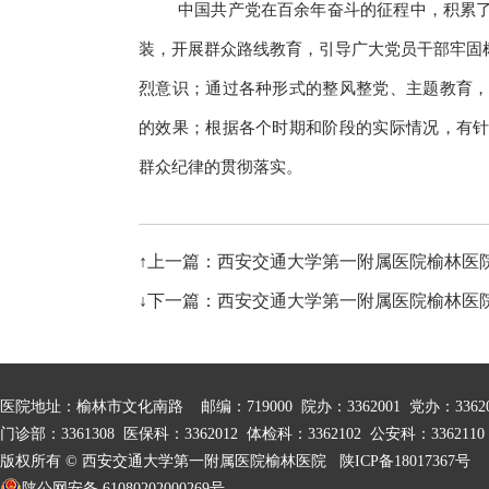
中国共产党在百余年奋斗的征程中，积累
装，开展群众路线教育，引导广大党员干部牢固树
烈意识；通过各种形式的整风整党、主题教育
的效果；根据各个时期和阶段的实际情况，有
群众纪律的贯彻落实。
↑上一篇：西安交通大学第一附属医院榆林医
↓下一篇：西安交通大学第一附属医院榆林医
医院地址：榆林市文化南路 邮编：719000 院办：3362001 党办：3362005
门诊部：3361308 医保科：3362012 体检科：3362102 公安科：336211
版权所有 © 西安交通大学第一附属医院榆林医院
陕ICP备18017367号
陕公网安备 61080202000269号