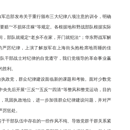
解放军总部发布关于重行颁布三大纪律八项注意的训令，明确
西要赔”“不损坏庄稼”等规定。各根据地和野战部队根据实际
间，部队就规定“老乡不在家，开门就犯法”；华东野战军解
的严厉纪律，上演了解放军在上海街头抱枪席地而睡的佳
军队干部战士对纪律的自觉遵守，我们党领导的革命事业赢
的胜利。
的执政党，群众纪律建设面临新的课题和考验。面对少数党
央先后开展“三反”“五反”“四清”等整风和整党运动，目的
益，巩固执政地位，进一步加强群众纪律建设问题，并对严
严厉惩处。
，鉴于干部队伍中存在的一些作风不纯、导致党群干群关系紧