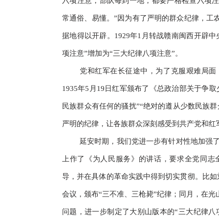
六项注意，部队每到一地，都要严格检查六项
常通俗、易懂。”因为有了严明的群众纪律，工
据地得以开辟。1929年1月转战赣南闽西开辟
项注意”增加为“三大纪律八项注意”。
党和红军在长征途中，为了克服艰难局面
1935年5月19日红军颁布了《总政治部关于
民族群众有任何的骚扰”“绝对的遵从少数民族
严明的纪律，让各族群众深刻感受到共产党和红
延安时期，我们党进一步有针对性地加强了群
上作了《为人民服务》的讲话，要求全党同志
导，并在具体的革命实践中得到切实贯彻。比如刘
会议，颁布“三不准、三枪毙”纪律；同月，在
问题，进一步制定了大别山版本的“三大纪律八项