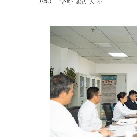
35083
字体：
默认
大
小